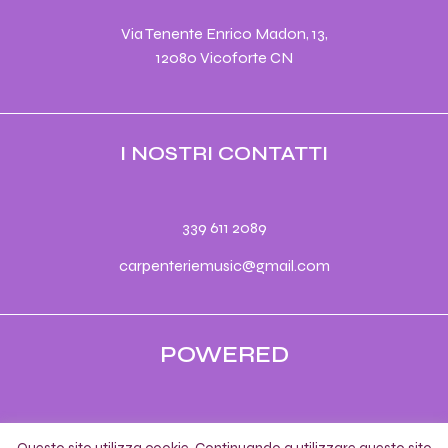
Via Tenente Enrico Madon, 13,
12080 Vicoforte CN
I NOSTRI CONTATTI
339 611 2089
carpenteriemusic@gmail.com
POWERED
© 2022 by
00UP
.
Questo sito utilizza cookie. Continuando a utilizzare questo sito