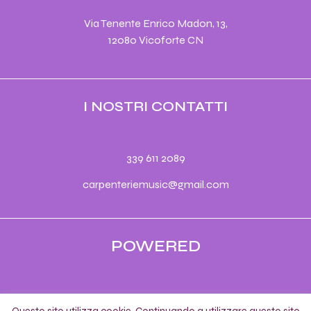
Via Tenente Enrico Madon, 13,
12080 Vicoforte CN
I NOSTRI CONTATTI
339 611 2089
carpenteriemusic@gmail.com
POWERED
© 2022 by
00UP
.
Questo sito utilizza cookie. Continuando a utilizzare questo sito